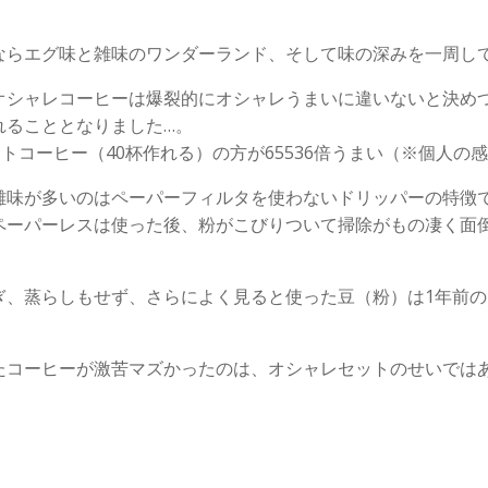
ならエグ味と雑味のワンダーランド、そして味の深みを一周し
オシャレコーヒーは爆裂的にオシャレうまいに違いないと決め
れることとなりました…。
トコーヒー（40杯作れる）の方が65536倍うまい（※個人の
雑味が多いのはペーパーフィルタを使わないドリッパーの特徴
ペーパーレスは使った後、粉がこびりついて掃除がもの凄く面
ぎ、蒸らしもせず、さらによく見ると使った豆（粉）は1年前の
たコーヒーが激苦マズかったのは、オシャレセットのせいでは