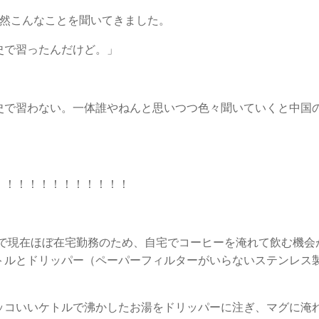
突然こんなことを聞いてきました。
界史で習ったんだけど。」
史で習わない。一体誰やねんと思いつつ色々聞いていくと中国
！！！！！！！！！！！！
業で現在ほぼ在宅勤務のため、自宅でコーヒーを淹れて飲む機
トルとドリッパー（ペーパーフィルターがいらないステンレス
ッコいいケトルで沸かしたお湯をドリッパーに注ぎ、マグに淹