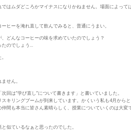
れではムダどころかマイナスになりかねません。場面によって
コーヒーを淹れ直して飲んでみると、普通にうまい。
が、どんなコーヒーの味を求めていたのでしょう？
ったのでしょう…
た。
れません。
次回は”学び直し”について書きます」と書いていました。
リスキリングブームが到来しています。かくいう私も4月から
の仲間も本当に皆さん素晴らしく、授業についていくのは大変
話と似ているなぁと思ったのでした。