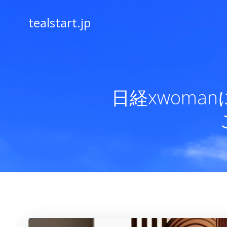
コ
ン
tealstart.jp
テ
ン
ツ
へ
ス
キ
日経xwom
ッ
プ