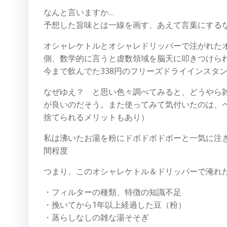
なんと言いますか…
予想した旨味とは一線を画す、あえて言葉にする
オシャレケトルとオシャレドリッパーで注がれた
側、数学的に言うと虚数領域を脳天に叩きつけら
今まで飲んでた338円のフリーズドライインスタン
なぜゆえ？ と思い色々調べてみると、どうやら
が良いのだそう。また使ってみて気付いたのは、
捨てられるメリットもあり）
私は沸いたお湯を粉にドボドボドボーと一気に注
間程度
つまり、このオシャレケトル＆ドリッパーで淹れ
・フィルターの種類、特徴の知識不足
・挽いてから1年以上経過した豆（粉）
・蒸らしなしの雑な湯そそぎ