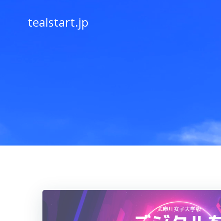
コ
ン
tealstart.jp
テ
ン
ツ
へ
ス
キ
ッ
プ