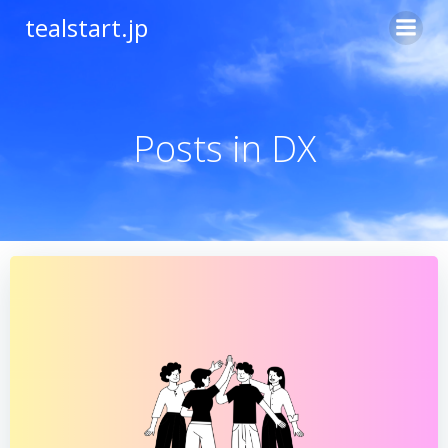
コ
tealstart.jp
ン
テ
ン
ツ
へ
Posts in DX
ス
キ
ッ
プ