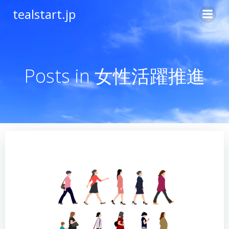
コ
tealstart.jp
ン
テ
ン
ツ
へ
Posts in 女性活躍推進
ス
キ
ッ
プ