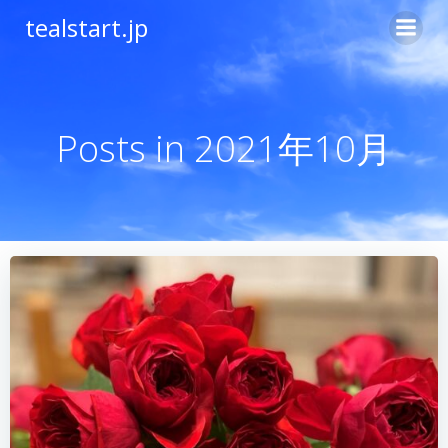
コ
tealstart.jp
ン
テ
ン
ツ
へ
Posts in 2021年10月
ス
キ
ッ
プ