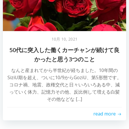
10月 10, 2021
50代に突入した働くカーチャンが続けて良
かったと思う3つのこと
なんと産まれてから半世紀が経ちました。10年間の
SiziU期を超え、ついに10/9からGoziU、第5形態です。
コロナ禍、地震、政権交代と日々いろいろある中、減
っていく体力、記憶力その他、反比例して増える白髪
その他などな […]
read more