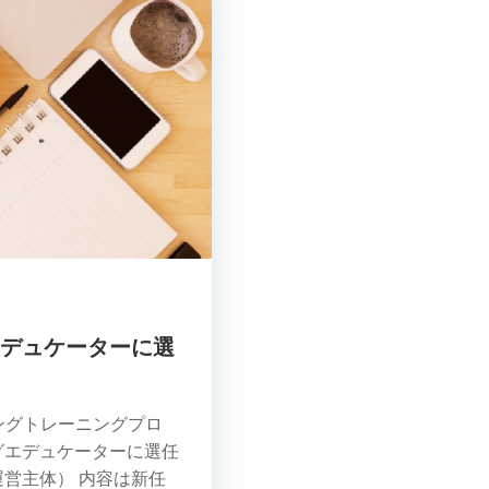
エデュケーターに選
チングトレーニングプロ
グエデュケーターに選任
営主体） 内容は新任