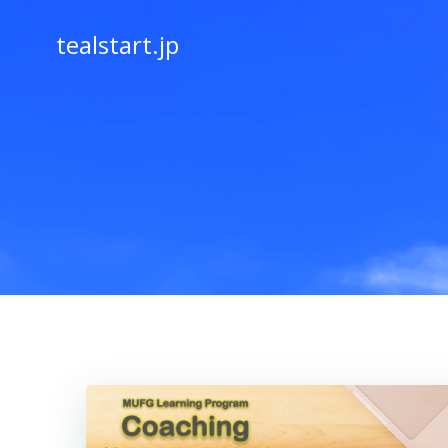
コ
ン
tealstart.jp
テ
ン
ツ
へ
ス
キ
ッ
プ